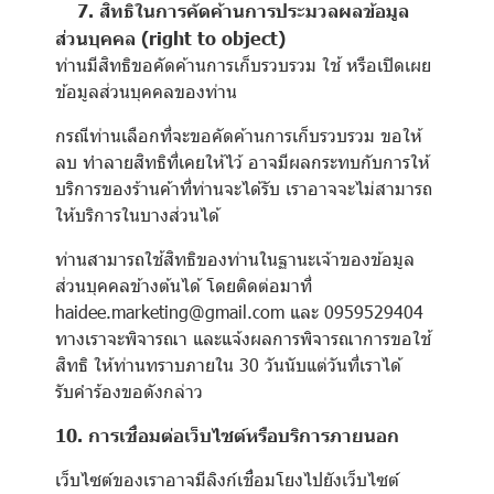
7. สิทธิในการคัดค้านการประมวลผลข้อมูล
ส่วนบุคคล (right to object)
ท่านมีสิทธิขอคัดค้านการเก็บรวบรวม ใช้ หรือเปิดเผย
ข้อมูลส่วนบุคคลของท่าน
กรณีท่านเลือกที่จะขอคัดค้านการเก็บรวบรวม ขอให้
ลบ ทำลายสิทธิที่เคยให้ไว้ อาจมีผลกระทบกับการให้
บริการของร้านค้าที่ท่านจะได้รับ เราอาจจะไม่สามารถ
ให้บริการในบางส่วนได้
ท่านสามารถใช้สิทธิของท่านในฐานะเจ้าของข้อมูล
ส่วนบุคคลข้างต้นได้ โดยติดต่อมาที่
haidee.marketing@gmail.com และ 0959529404
ทางเราจะพิจารณา และแจ้งผลการพิจารณาการขอใช้
สิทธิ ให้ท่านทราบภายใน 30 วันนับแต่วันที่เราได้
รับคำร้องขอดังกล่าว
10. การเชื่อมต่อเว็บไซต์หรือบริการภายนอก
เว็บไซต์ของเราอาจมีลิงก์เชื่อมโยงไปยังเว็บไซต์