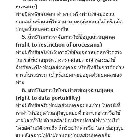
erasure)
ท่านมีสิทธิขอให้ลบ ทำลาย หรือทำให้ข้อมูลส่วน
บุคคลเป็นข้อมูลที่ไม่สามารถระบุตัวบุคคลได้ หรือเมื่อ
ข้อมูลนั้นหมดความจำเป็น
5. สิทธิในการระงับการใช้ข้อมูลส่วนบุคคล
(right to restriction of processing)
ท่านมีสิทธิขอให้ระงับการใช้ข้อมูลส่วนบุคคลชั่วคราว
ในกรณีที่เราอยู่ระหว่างตรวจสอบตามคำร้องขอใช้
สิทธิขอแก้ไขข้อมูลส่วนบุคคล หรือสิทธิในการคัดค้าน
การเก็บรวบรวม ใช้ หรือเปิดเผยข้อมูลส่วนบุคคลของ
ท่าน
6. สิทธิในการให้โอนย้ายข้อมูลส่วนบุคคล
(right to data portability)
ท่านมีสิทธิขอรับข้อมูลส่วนบุคคลของท่าน ในกรณีที่
เราทำให้ข้อมูลนั้นอยู่ในรูปแบบที่สามารถอ่านหรือใช้
งานโดยทั่วไปด้วยเครื่องมือหรืออุปกรณ์ที่ทำงานได้
โดยอัตโนมัติ รวมถึง สิทธิขอให้ส่งหรือ โอน ข้อมูลรูป
แบบดังกล่าวไปยังผู้ควบคุมข้อมูลส่วนบุคคลอื่น