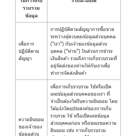
ในการเก็บ
รายละเอียด
รวบรวม
ข้อมูล
การปฏิบัติตามสัญญาการซื้อขาย
ระหว่างผู้ควบคุมข้อมูลส่วนบุคคล
เพื่อการ
("เรา") กับเจ้าของข้อมูลส่วน
ปฏิบัติตาม
บุคคล ("ท่าน") ในส่วนการชำระ
สัญญา
เงินสินค้า รวมถึงการเก็บรวบรวมที่
อยู่จัดส่งของท่านให้กับเราเพื่อ
ทำการจัดส่งสินค้า
เพื่อการเก็บรวบรวม ใช้หรือเปิด
เผยข้อมูลส่วนบุคคลของเรา ที่
จำเป็นต้องได้รับความยินยอม โดย
ได้แจ้งวัตถุประสงค์ของการเก็บ
รวบรวม ใช้ หรือเปิดเผยข้อมูล
ความยินยอม
ส่วนบุคคลก่อน หรือขณะขอความ
ของเจ้าของ
ยินยอม เช่น การเก็บรวบรวม
ข้อมูลส่วน