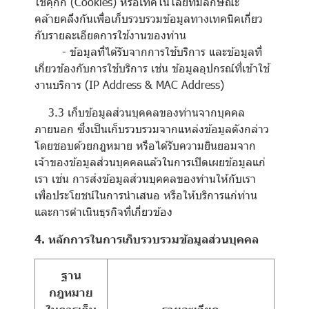
ใช้คุกกี้ (Cookies) หรือเทคโนโลยีที่มีลักษณะ
คล้ายคลึงกันเพื่อเก็บรวบรวมข้อมูลทางเทคนิคเกี่ยว
กับรายละเอียดการใช้งานของท่าน
- ข้อมูลที่ได้รับจากการใช้บริการ และข้อมูลที่
เกี่ยวข้องกับการใช้บริการ เช่น ข้อมูลอุปกรณ์ที่เข้าใช้
งานบริการ (IP Address & MAC Address)
3.3 เก็บข้อมูลส่วนบุคคลของท่านจากบุคคล
ภายนอก ซึ่งเป็นเก็บรวบรวมจากแหล่งข้อมูลดังกล่าว
โดยชอบด้วยกฎหมาย หรือได้รับความยินยอมจาก
เจ้าของข้อมูลส่วนบุคคลแล้วในการเปิดเผยข้อมูลแก่
เรา เช่น การส่งข้อมูลส่วนบุคคลของท่านให้กับเรา
เพื่อประโยชน์ในการนำเสนอ หรือให้บริการแก่ท่าน
และการดำเนินธุรกิจที่เกี่ยวข้อง
4. หลักการในการเก็บรวบรวมข้อมูลส่วนบุคคล
ฐาน
กฎหมาย